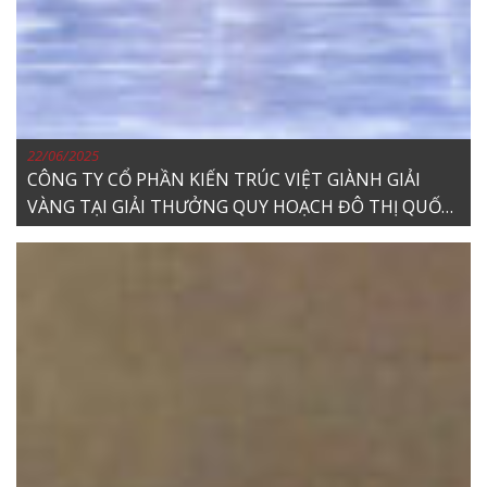
22/06/2025
CÔNG TY CỔ PHẦN KIẾN TRÚC VIỆT GIÀNH GIẢI
VÀNG TẠI GIẢI THƯỞNG QUY HOẠCH ĐÔ THỊ QUỐC
GIA (VUPA) LẦN THỨ IV