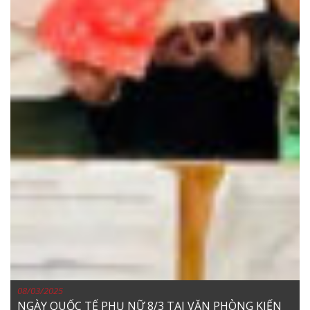
08/03/2025
NGÀY QUỐC TẾ PHỤ NỮ 8/3 TẠI VĂN PHÒNG KIẾN