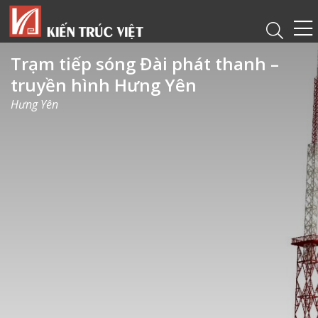
Trạm tiếp sóng Đài phát thanh –
truyền hình Hưng Yên
Hưng Yên