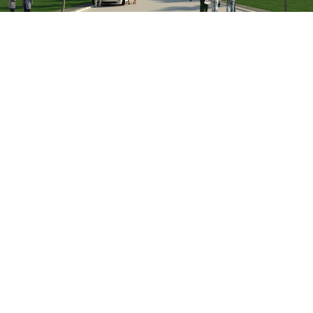
GIỚI THIỆU
Giới Thiệu
Nhân Sự
Khách hàng
Đối tác
TIN TỨC
Tin Tức KTV
Cuộc Sống KTV