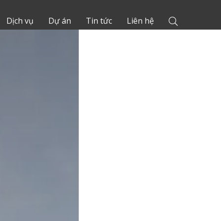
Dịch vụ
Dự án
Tin tức
Liên hệ