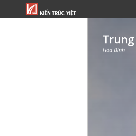
Trung
Hòa Bình