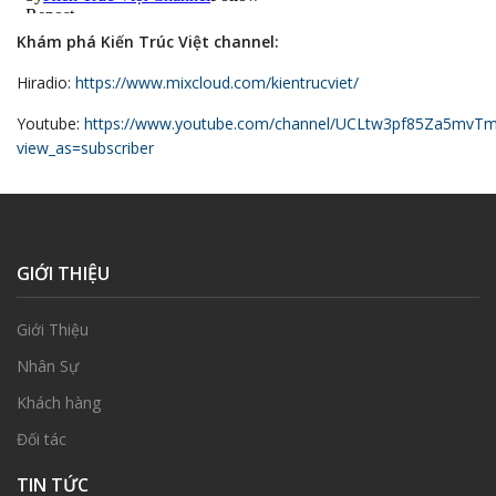
Khám phá Kiến Trúc Việt channel:
Hiradio:
https://www.mixcloud.com/kientrucviet/
Youtube:
https://www.youtube.com/channel/UCLtw3pf85Za5mvTm
view_as=subscriber
GIỚI THIỆU
Giới Thiệu
Nhân Sự
Khách hàng
Đối tác
TIN TỨC