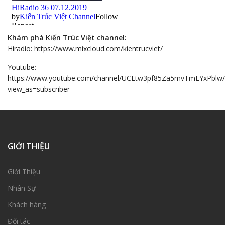
Khám phá Kiến Trúc Việt channel:
Hiradio: https://www.mixcloud.com/kientrucviet/
Youtube:
https://www.youtube.com/channel/UCLtw3pf85Za5mvTmLYxPblw/
view_as=subscriber
GIỚI THIỆU
Giới Thiệu
Nhân Sự
Khách hàng
Đối tác