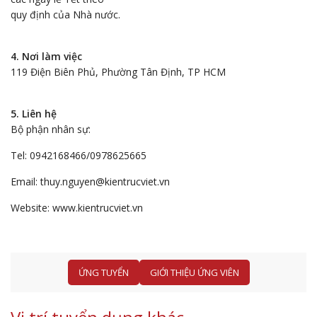
quy định của Nhà nước.
4. Nơi làm việc
119 Điện Biên Phủ, Phường Tân Định, TP HCM
5. Liên hệ
Bộ phận nhân sự:
Tel: 0942168466/0978625665
Email: thuy.nguyen@kientrucviet.vn
Website: www.kientrucviet.vn
ỨNG TUYỂN
GIỚI THIỆU ỨNG VIÊN