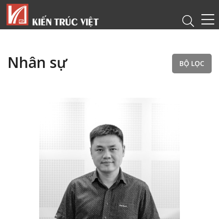
Nhân sự
BỘ LỌC